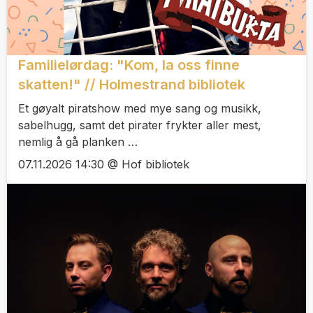
Familielørdag: "Kom, la oss finne
skatten!" // Holmestrand bibliotek
Et gøyalt piratshow med mye sang og musikk,
sabelhugg, samt det pirater frykter aller mest,
nemlig å gå planken …
07.11.2026 14:30 @ Hof bibliotek