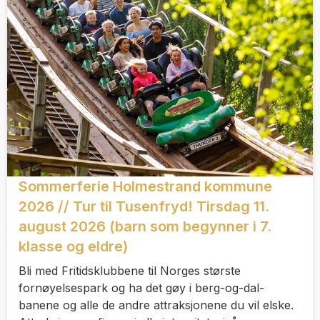
Sommerferie Holmestrand kommune
2026 // Tur til Tusenfryd! Tirsdag 11.
august 2026 (barn som begynner i 7.
klasse og eldre)
Bli med Fritidsklubbene til Norges største
fornøyelsespark og ha det gøy i berg-og-dal-
banene og alle de andre attraksjonene du vil elske.