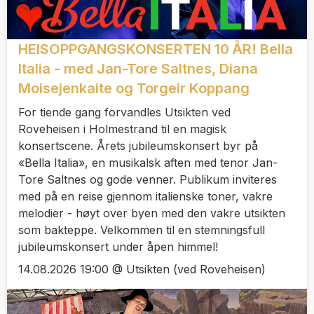
HEISOPPGANGSKONSERTEN 10 ÅR! Bella
Italia - med Jan-Tore Saltnes, Diana
Moisejenkaite og Torgeir Koppang
For tiende gang forvandles Utsikten ved
Roveheisen i Holmestrand til en magisk
konsertscene. Årets jubileumskonsert byr på
«Bella Italia», en musikalsk aften med tenor Jan-
Tore Saltnes og gode venner. Publikum inviteres
med på en reise gjennom italienske toner, vakre
melodier - høyt over byen med den vakre utsikten
som bakteppe. Velkommen til en stemningsfull
jubileumskonsert under åpen himmel!
14.08.2026 19:00 @ Utsikten (ved Roveheisen)